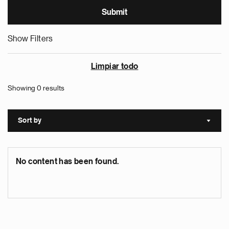
Show Filters
Limpiar todo
Showing 0 results
Sort by
Sort a
No content has been found.