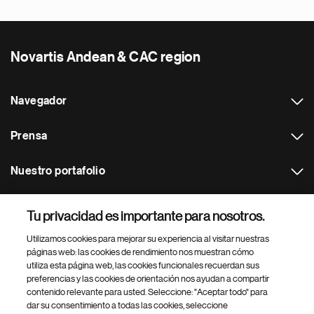
Novartis Andean & CAC region
Navegador
Prensa
Nuestro portafolio
Otras webs
Tu privacidad es importante para nosotros.
Utilizamos cookies para mejorar su experiencia al visitar nuestras
Footer Site Search
páginas web: las cookies de rendimiento nos muestran cómo
utiliza esta página web, las cookies funcionales recuerdan sus
preferencias y las cookies de orientación nos ayudan a compartir
contenido relevante para usted. Seleccione: "Aceptar todo" para
dar su consentimiento a todas las cookies, seleccione