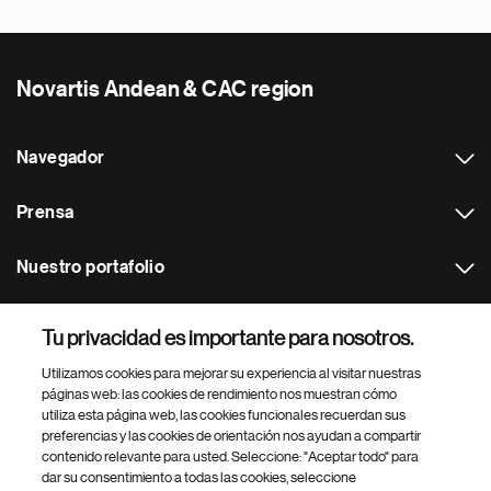
Novartis Andean & CAC region
Navegador
Prensa
Nuestro portafolio
Otras webs
Tu privacidad es importante para nosotros.
Utilizamos cookies para mejorar su experiencia al visitar nuestras
Footer Site Search
páginas web: las cookies de rendimiento nos muestran cómo
utiliza esta página web, las cookies funcionales recuerdan sus
preferencias y las cookies de orientación nos ayudan a compartir
contenido relevante para usted. Seleccione: "Aceptar todo" para
dar su consentimiento a todas las cookies, seleccione