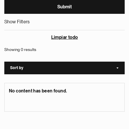
Show Filters
Limpiar todo
Showing 0 results
Sort by
Sort a
No content has been found.