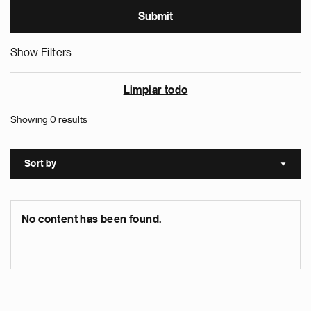
Show Filters
Limpiar todo
Showing 0 results
Sort by
Sort a
No content has been found.