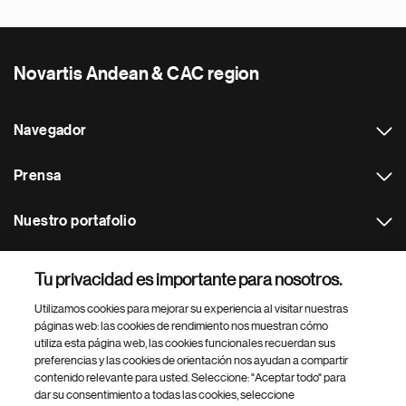
Novartis Andean & CAC region
Navegador
Prensa
Nuestro portafolio
Otras webs
Tu privacidad es importante para nosotros.
Utilizamos cookies para mejorar su experiencia al visitar nuestras
Footer Site Search
páginas web: las cookies de rendimiento nos muestran cómo
utiliza esta página web, las cookies funcionales recuerdan sus
preferencias y las cookies de orientación nos ayudan a compartir
contenido relevante para usted. Seleccione: "Aceptar todo" para
dar su consentimiento a todas las cookies, seleccione