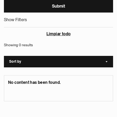
Show Filters
Limpiar todo
Showing 0 results
Sort by
Sort a
No content has been found.