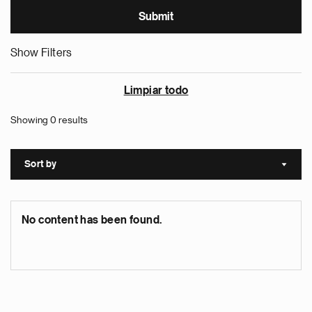
Show Filters
Limpiar todo
Showing 0 results
Sort by
Sort a
No content has been found.