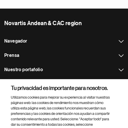
Novartis Andean & CAC region
Navegador
Prensa
Nuestro portafolio
Otras webs
Tu privacidad es importante para nosotros.
Utilizamos cookies para mejorar su experiencia al visitar nuestras
Footer Site Search
páginas web: las cookies de rendimiento nos muestran cómo
utiliza esta página web, las cookies funcionales recuerdan sus
preferencias y las cookies de orientación nos ayudan a compartir
contenido relevante para usted. Seleccione: "Aceptar todo" para
dar su consentimiento a todas las cookies, seleccione