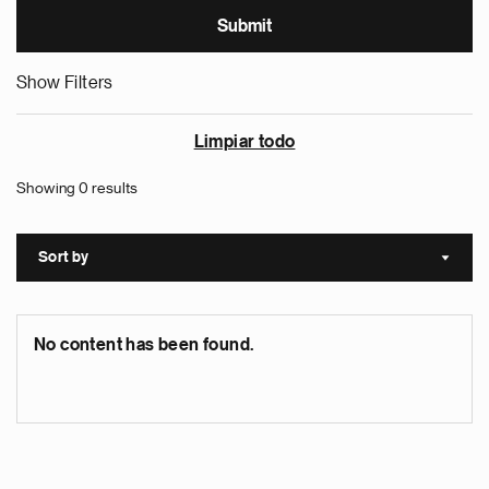
Show Filters
Limpiar todo
Showing 0 results
Sort by
Sort a
No content has been found.