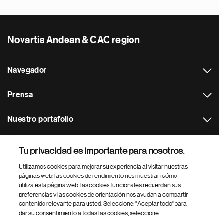
Novartis Andean & CAC region
Navegador
Prensa
Nuestro portafolio
Otras webs
Tu privacidad es importante para nosotros.
Utilizamos cookies para mejorar su experiencia al visitar nuestras
Footer Site Search
páginas web: las cookies de rendimiento nos muestran cómo
utiliza esta página web, las cookies funcionales recuerdan sus
preferencias y las cookies de orientación nos ayudan a compartir
contenido relevante para usted. Seleccione: "Aceptar todo" para
dar su consentimiento a todas las cookies, seleccione