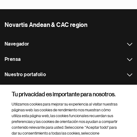
Novartis Andean & CAC region
Navegador
Prensa
Nuestro portafolio
Otras webs
Tu privacidad es importante para nosotros.
Utilizamos cookies para mejorar su experiencia al visitar nuestras
Footer Site Search
páginas web: las cookies de rendimiento nos muestran cómo
utiliza esta página web, las cookies funcionales recuerdan sus
preferencias y las cookies de orientación nos ayudan a compartir
contenido relevante para usted. Seleccione: "Aceptar todo" para
dar su consentimiento a todas las cookies, seleccione