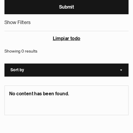
Show Filters
Limpiar todo
Showing 0 results
Sort by
Sort a
No content has been found.