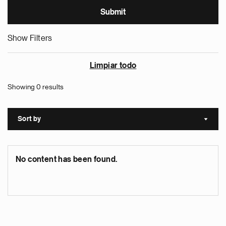
Show Filters
Limpiar todo
Showing 0 results
Sort by
Sort a
No content has been found.