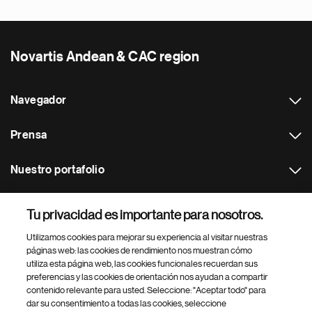
Novartis Andean & CAC region
Navegador
Prensa
Nuestro portafolio
Otras webs
Tu privacidad es importante para nosotros.
Utilizamos cookies para mejorar su experiencia al visitar nuestras
Footer Site Search
páginas web: las cookies de rendimiento nos muestran cómo
utiliza esta página web, las cookies funcionales recuerdan sus
preferencias y las cookies de orientación nos ayudan a compartir
contenido relevante para usted. Seleccione: "Aceptar todo" para
dar su consentimiento a todas las cookies, seleccione