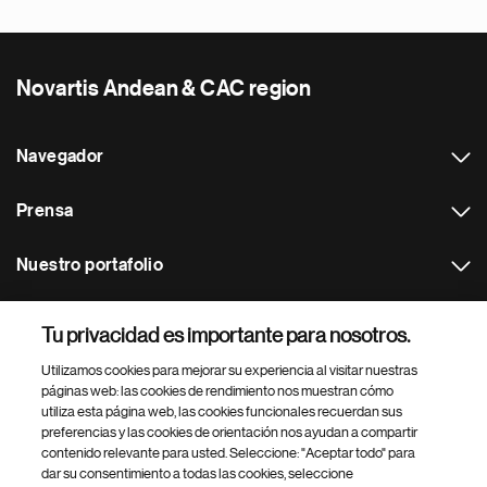
Novartis Andean & CAC region
Navegador
Prensa
Nuestro portafolio
Otras webs
Tu privacidad es importante para nosotros.
Utilizamos cookies para mejorar su experiencia al visitar nuestras
Footer Site Search
páginas web: las cookies de rendimiento nos muestran cómo
utiliza esta página web, las cookies funcionales recuerdan sus
preferencias y las cookies de orientación nos ayudan a compartir
contenido relevante para usted. Seleccione: "Aceptar todo" para
dar su consentimiento a todas las cookies, seleccione