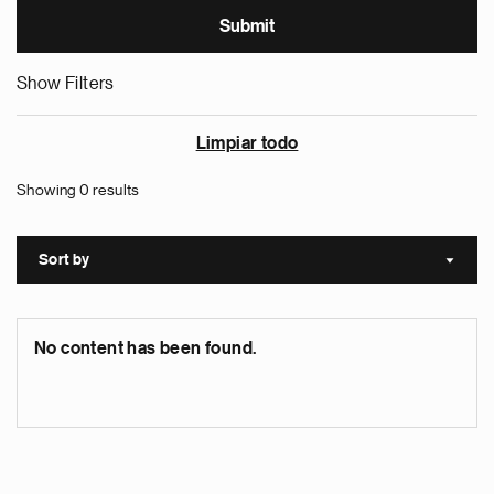
Show Filters
Limpiar todo
Showing 0 results
Sort by
Sort a
No content has been found.