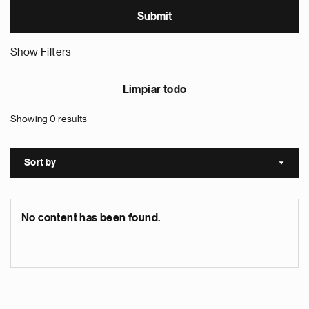
Show Filters
Limpiar todo
Showing 0 results
Sort by
Sort a
No content has been found.