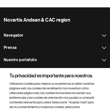
Novartis Andean & CAC region
Navegador
Prensa
Nuestro portafolio
Otras webs
Tu privacidad es importante para nosotros.
Utilizamos cookies para mejorar su experiencia al visitar nuestras
Footer Site Search
páginas web: las cookies de rendimiento nos muestran cómo
utiliza esta página web, las cookies funcionales recuerdan sus
preferencias y las cookies de orientación nos ayudan a compartir
contenido relevante para usted. Seleccione: "Aceptar todo" para
dar su consentimiento a todas las cookies, seleccione