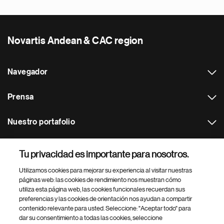
Novartis Andean & CAC region
Navegador
Prensa
Nuestro portafolio
Otras webs
Tu privacidad es importante para nosotros.
Utilizamos cookies para mejorar su experiencia al visitar nuestras
Footer Site Search
páginas web: las cookies de rendimiento nos muestran cómo
utiliza esta página web, las cookies funcionales recuerdan sus
preferencias y las cookies de orientación nos ayudan a compartir
contenido relevante para usted. Seleccione: "Aceptar todo" para
dar su consentimiento a todas las cookies, seleccione