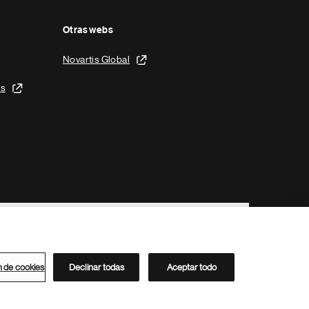
Otras webs
Novartis Global
is
n de cookies
Declinar todas
Aceptar todo
Directorio de Novartis
Este sitio está dirigido al público del clúster ACC