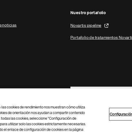
Nuestro portafolio
e noticias
Novartis pipeline
Portafolio de tratamientos Novart
Footer Site Search
b: las cookies de rendimiento nos muestran cómo utiliza
okies de orientación nos ayudan a compartir contenido
Configuració
 todas las cookies, seleccione "Configuración de
para utilizar solo las cookies estrictamente necesarias.
Configuración de cookies
Mapa del sitio
 el enlace de configuración de cookies en la página