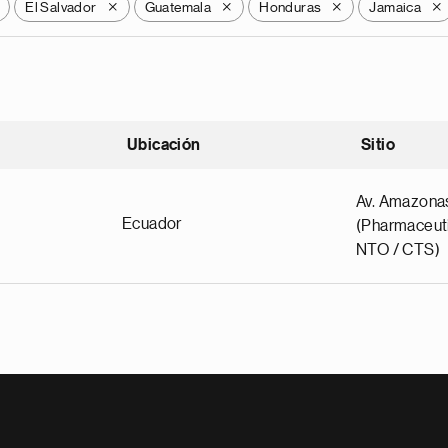
El Salvador
Guatemala
Honduras
Jamaica
X
X
X
X
Ubicación
Sitio
scendente
Av. Amazona
Ecuador
(Pharmaceuti
NTO / CTS)