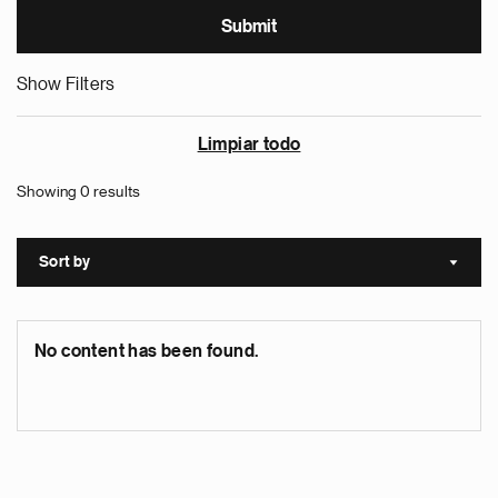
Show Filters
Limpiar todo
Showing 0 results
Sort by
Sort a
No content has been found.