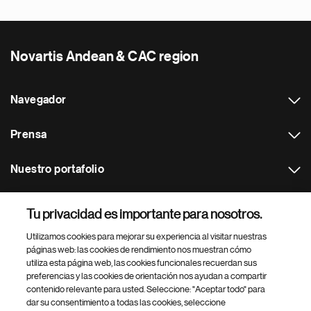
Novartis Andean & CAC region
Navegador
Prensa
Nuestro portafolio
Otras webs
Tu privacidad es importante para nosotros.
Utilizamos cookies para mejorar su experiencia al visitar nuestras
Footer Site Search
páginas web: las cookies de rendimiento nos muestran cómo
utiliza esta página web, las cookies funcionales recuerdan sus
preferencias y las cookies de orientación nos ayudan a compartir
contenido relevante para usted. Seleccione: "Aceptar todo" para
dar su consentimiento a todas las cookies, seleccione