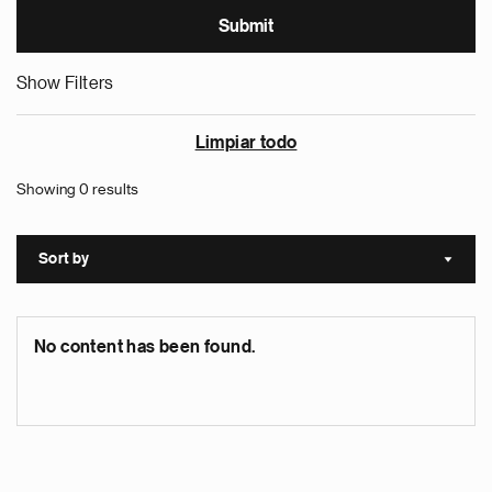
Show Filters
Limpiar todo
Showing 0 results
Sort by
Sort a
No content has been found.