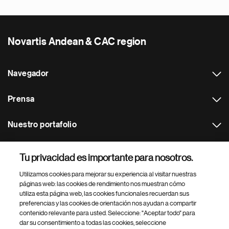
Novartis Andean & CAC region
Navegador
Prensa
Nuestro portafolio
Otras webs
Tu privacidad es importante para nosotros.
Utilizamos cookies para mejorar su experiencia al visitar nuestras
Footer Site Search
páginas web: las cookies de rendimiento nos muestran cómo
utiliza esta página web, las cookies funcionales recuerdan sus
preferencias y las cookies de orientación nos ayudan a compartir
contenido relevante para usted. Seleccione: "Aceptar todo" para
dar su consentimiento a todas las cookies, seleccione