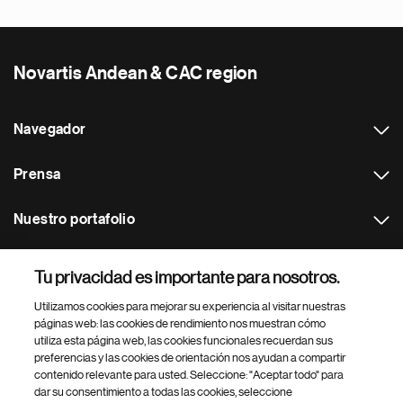
Novartis Andean & CAC region
Navegador
Prensa
Nuestro portafolio
Otras webs
Tu privacidad es importante para nosotros.
Utilizamos cookies para mejorar su experiencia al visitar nuestras
Footer Site Search
páginas web: las cookies de rendimiento nos muestran cómo
utiliza esta página web, las cookies funcionales recuerdan sus
preferencias y las cookies de orientación nos ayudan a compartir
contenido relevante para usted. Seleccione: "Aceptar todo" para
dar su consentimiento a todas las cookies, seleccione