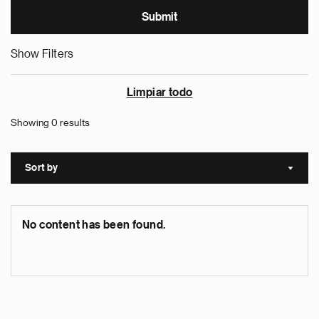
Show Filters
Limpiar todo
Showing 0 results
Sort by
Sort a
No content has been found.