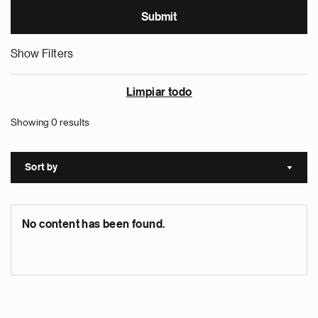
Show Filters
Limpiar todo
Showing 0 results
Sort by
Sort a
No content has been found.