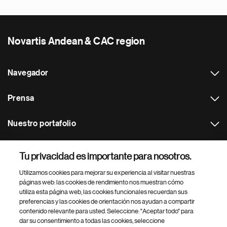
Novartis Andean & CAC region
Navegador
Prensa
Nuestro portafolio
Otras webs
Tu privacidad es importante para nosotros.
Utilizamos cookies para mejorar su experiencia al visitar nuestras
Footer Site Search
páginas web: las cookies de rendimiento nos muestran cómo
utiliza esta página web, las cookies funcionales recuerdan sus
preferencias y las cookies de orientación nos ayudan a compartir
contenido relevante para usted. Seleccione: "Aceptar todo" para
dar su consentimiento a todas las cookies, seleccione