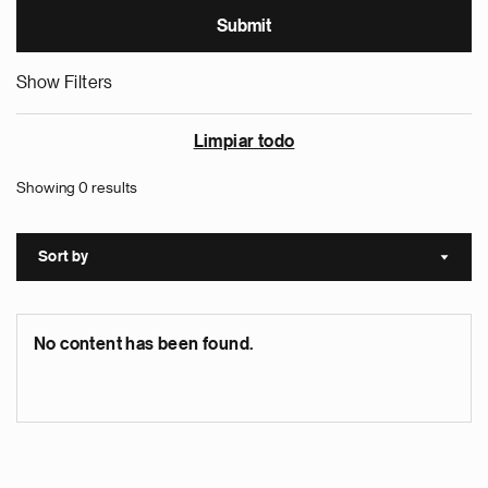
Show Filters
Limpiar todo
Showing 0 results
Sort by
Sort a
No content has been found.