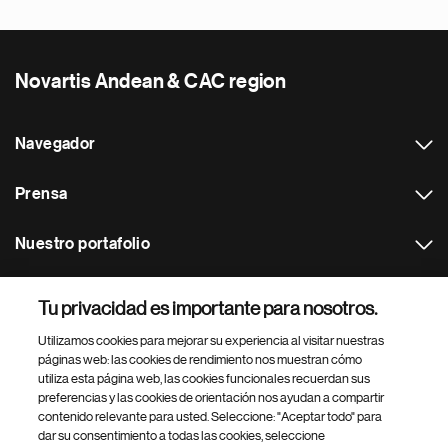
Novartis Andean & CAC region
Navegador
Prensa
Nuestro portafolio
Otras webs
Tu privacidad es importante para nosotros.
Utilizamos cookies para mejorar su experiencia al visitar nuestras
Footer Site Search
páginas web: las cookies de rendimiento nos muestran cómo
utiliza esta página web, las cookies funcionales recuerdan sus
preferencias y las cookies de orientación nos ayudan a compartir
contenido relevante para usted. Seleccione: "Aceptar todo" para
dar su consentimiento a todas las cookies, seleccione