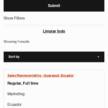
Show Filters
Limpiar todo
Showing 1 results
Sort by
Sort a
Sales Representative - Guayaquil, Ecuador
Regular, Full time
Marketing
Ecuador