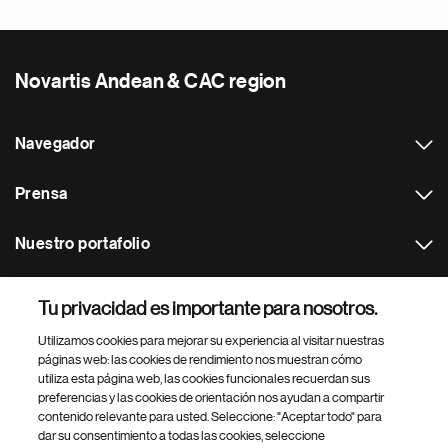
Novartis Andean & CAC region
Navegador
Prensa
Nuestro portafolio
Otras webs
Tu privacidad es importante para nosotros.
Utilizamos cookies para mejorar su experiencia al visitar nuestras
Footer Site Search
páginas web: las cookies de rendimiento nos muestran cómo
utiliza esta página web, las cookies funcionales recuerdan sus
preferencias y las cookies de orientación nos ayudan a compartir
contenido relevante para usted. Seleccione: "Aceptar todo" para
dar su consentimiento a todas las cookies, seleccione