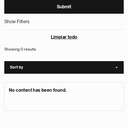
Show Filters
Limpiar todo
Showing 0 results
Sort by
Sort a
No content has been found.