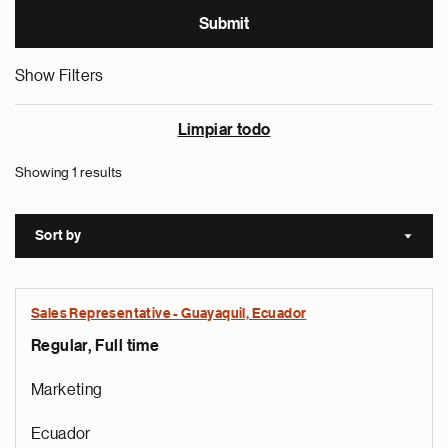
Show Filters
Limpiar todo
Showing 1 results
Sort by
Sort a
Sales Representative - Guayaquil, Ecuador
Regular, Full time
Marketing
Ecuador