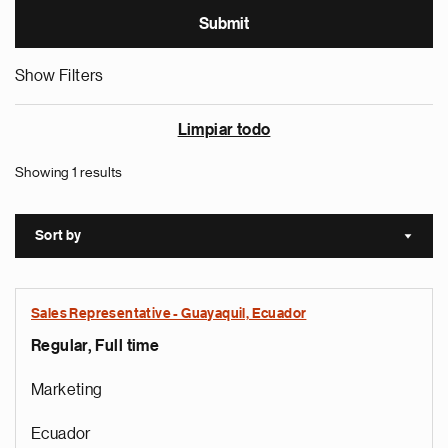
Show Filters
Limpiar todo
Showing 1 results
Sort by
Sort a
Sales Representative - Guayaquil, Ecuador
Regular, Full time
Marketing
Ecuador