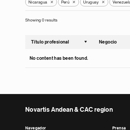
Nicaragua
Perú
Uruguay
Venezuel
X
X
X
Showing 0 results
Título profesional
Negocio
Ordenar a
No content has been found.
Novartis Andean & CAC region
Navegador
Prensa