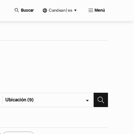
Candean | es
Buscar
Menú
Ubicación (9)