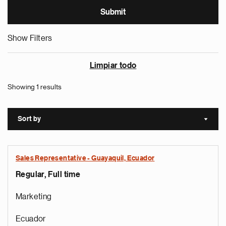
Show Filters
Limpiar todo
Showing 1 results
Sort by
Sort a
Sales Representative - Guayaquil, Ecuador
Regular, Full time
Marketing
Ecuador