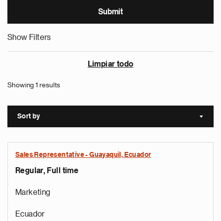
Show Filters
Limpiar todo
Showing 1 results
Sort by
Sort a
Sales Representative - Guayaquil, Ecuador
Regular, Full time
Marketing
Ecuador