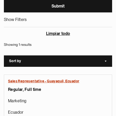
Show Filters
Limpiar todo
Showing 1 results
Sort by
Sort a
Sales Representative - Guayaquil, Ecuador
Regular, Full time
Marketing
Ecuador