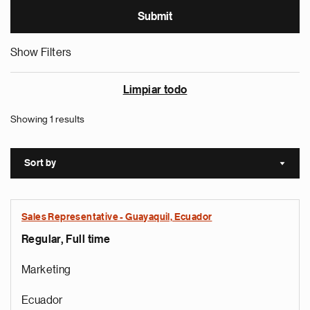
Show Filters
Limpiar todo
Showing 1 results
Sort by
Sort a
Sales Representative - Guayaquil, Ecuador
Regular, Full time
Marketing
Ecuador