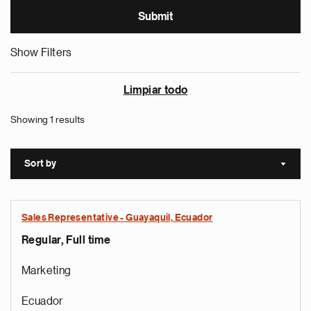
Show Filters
Limpiar todo
Showing 1 results
Sort by
Sort a
Sales Representative - Guayaquil, Ecuador
Regular, Full time
Marketing
Ecuador