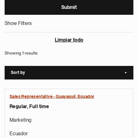
Show Filters
Limpiar todo
Showing 1 results
Sort by
Sort a
Sales Representative - Guayaquil, Ecuador
Regular, Full time
Marketing
Ecuador