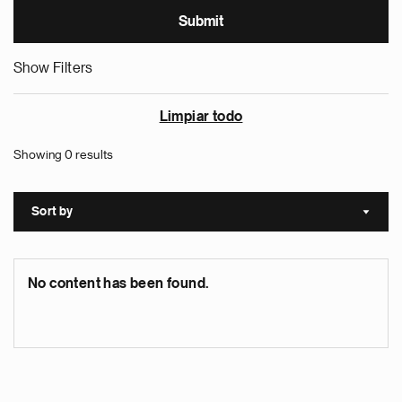
Show Filters
Limpiar todo
Showing 0 results
Sort by
Sort a
No content has been found.