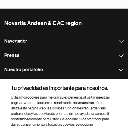
Novartis Andean & CAC region
Navegador
Prensa
Nuestro portafolio
Otras webs
Tu privacidad es importante para nosotros.
Utilizamos cookies para mejorar su experiencia al visitar nuestras
Footer Site Search
páginas web: las cookies de rendimiento nos muestran cómo
utiliza esta página web, las cookies funcionales recuerdan sus
preferencias y las cookies de orientación nos ayudan a compartir
contenido relevante para usted. Seleccione: "Aceptar todo" para
dar su consentimiento a todas las cookies, seleccione