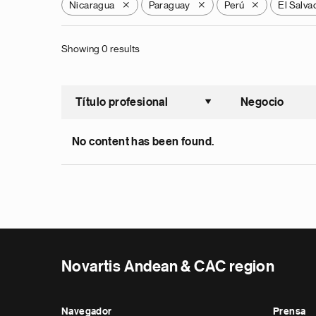
Nicaragua
Paraguay
Perú
El Salva
X
X
X
Showing 0 results
Título profesional
Negocio
Ordenar a
No content has been found.
Novartis Andean & CAC region
Navegador
Prensa