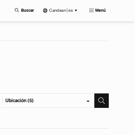
Candean | es
Buscar
Menú
Ubicación (5)