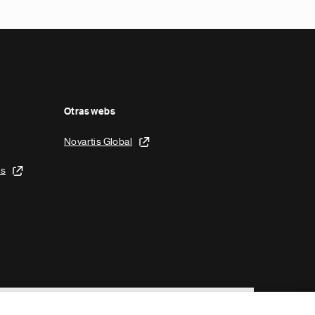
Otras webs
Novartis Global
is