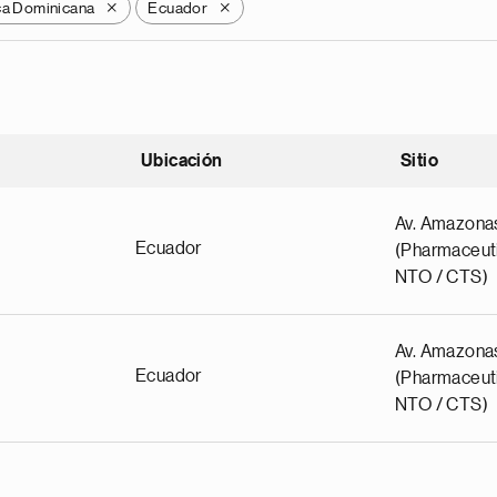
ca Dominicana
Ecuador
X
X
Ubicación
Sitio
scendente
Av. Amazona
Ecuador
(Pharmaceuti
NTO / CTS)
Av. Amazona
Ecuador
(Pharmaceuti
NTO / CTS)