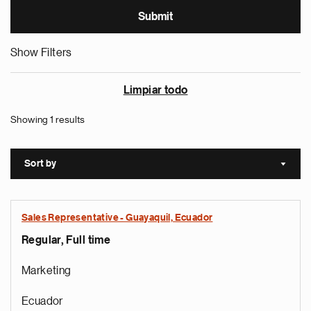
Show Filters
Limpiar todo
Showing 1 results
Sort by
Sort a
Sales Representative - Guayaquil, Ecuador
Regular, Full time
Marketing
Ecuador