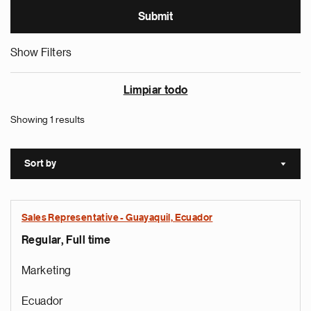
Show Filters
Limpiar todo
Showing 1 results
Sort by
Sort a
Sales Representative - Guayaquil, Ecuador
Regular, Full time
Marketing
Ecuador