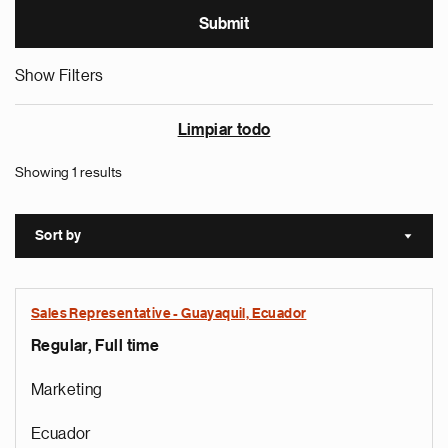
Show Filters
Limpiar todo
Showing 1 results
Sort by
Sort a
Sales Representative - Guayaquil, Ecuador
Regular, Full time
Marketing
Ecuador