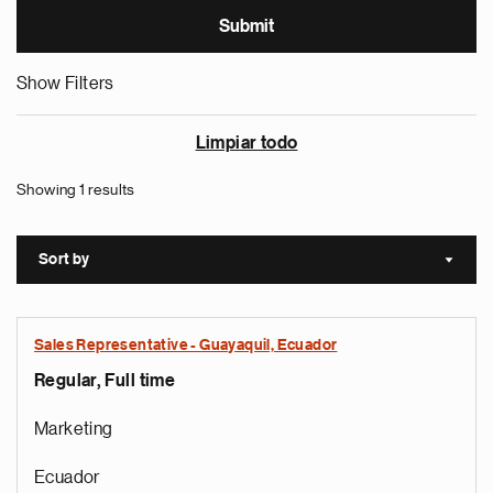
Show Filters
Limpiar todo
Showing 1 results
Sort by
Sort a
Sales Representative - Guayaquil, Ecuador
Regular, Full time
Marketing
Ecuador