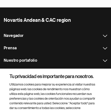
Novartis Andean & CAC region
Navegador
Prensa
Nuestro portafolio
Otras webs
Tu privacidad es importante para nosotros.
Utilizamos cookies para mejorar su experiencia al visitar nuestras
Footer Site Search
páginas web: las cookies de rendimiento nos muestran cómo
utiliza esta página web, las cookies funcionales recuerdan sus
preferencias y las cookies de orientación nos ayudan a compartir
contenido relevante para usted. Seleccione: "Aceptar todo" para
dar su consentimiento a todas las cookies, seleccione