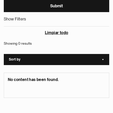
Show Filters
Limpiar todo
Showing 0 results
Sort by
Sort a
No content has been found.