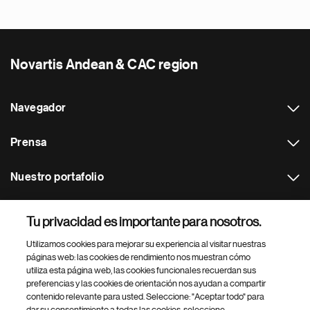
Novartis Andean & CAC region
Navegador
Prensa
Nuestro portafolio
Otras webs
Tu privacidad es importante para nosotros.
Utilizamos cookies para mejorar su experiencia al visitar nuestras
Footer Site Search
páginas web: las cookies de rendimiento nos muestran cómo
utiliza esta página web, las cookies funcionales recuerdan sus
preferencias y las cookies de orientación nos ayudan a compartir
contenido relevante para usted. Seleccione: "Aceptar todo" para
dar su consentimiento a todas las cookies, seleccione