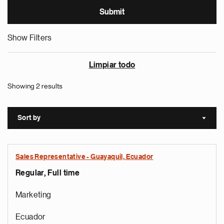
Show Filters
Limpiar todo
Showing 2 results
Sort by
Sort a
Sales Representative - Guayaquil, Ecuador
Regular, Full time
Marketing
Ecuador