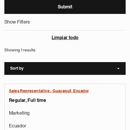
Show Filters
Limpiar todo
Showing 1 results
Sort by
Sort a
Sales Representative - Guayaquil, Ecuador
Regular, Full time
Marketing
Ecuador