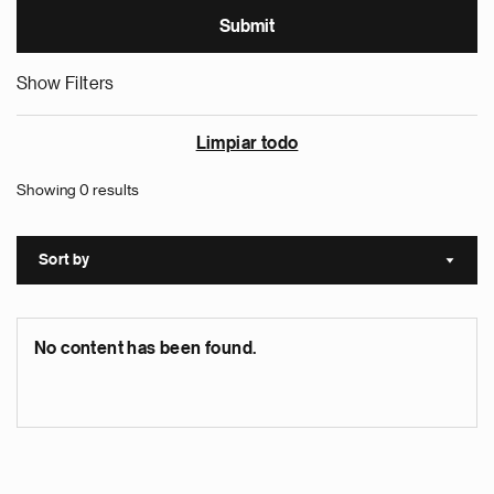
Show Filters
Limpiar todo
Showing 0 results
Sort by
Sort a
No content has been found.