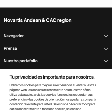
Novartis Andean & CAC region
Navegador
Prensa
Nuestro portafolio
Otras webs
Tu privacidad es importante para nosotros.
Utilizamos cookies para mejorar su experiencia al visitar nuestras
Footer Site Search
páginas web: las cookies de rendimiento nos muestran cómo
utiliza esta página web, las cookies funcionales recuerdan sus
preferencias y las cookies de orientación nos ayudan a compartir
contenido relevante para usted. Seleccione: "Aceptar todo" para
dar su consentimiento a todas las cookies, seleccione