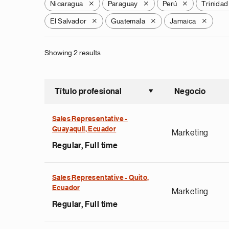
Nicaragua
Paraguay
Perú
Trinidad
X
X
X
El Salvador
Guatemala
Jamaica
X
X
X
Showing 2 results
Título profesional
Negocio
Ordenar a
Sales Representative -
Guayaquil, Ecuador
Marketing
Regular, Full time
Sales Representative - Quito,
Ecuador
Marketing
Regular, Full time