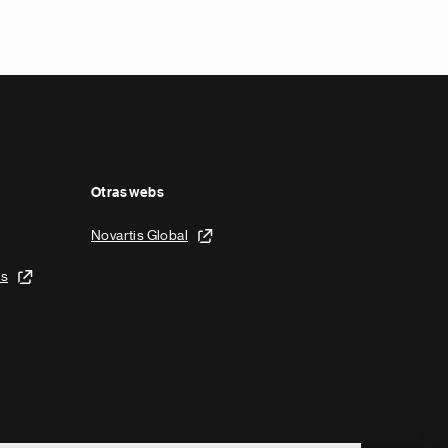
Otras webs
Novartis Global
is