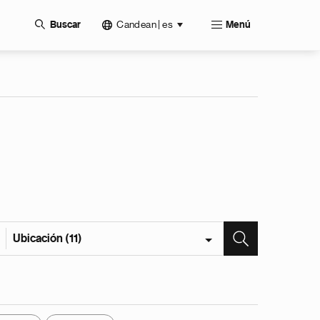
Candean | es
Buscar
Menú
Ubicación (11)