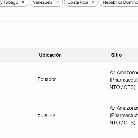
 y Tobago
Venezuela
Costa Rica
República Domini
X
X
X
Ubicación
Sitio
scendente
Av. Amazona
Ecuador
(Pharmaceuti
NTO / CTS)
Av. Amazona
Ecuador
(Pharmaceuti
NTO / CTS)