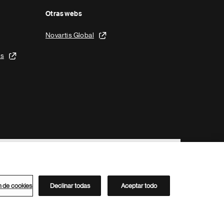
Otras webs
Novartis Global
is
n de cookies
Declinar todas
Aceptar todo
Directorio de Novartis
Este sitio está dirigido al público del clúster ACC