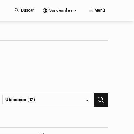
Candean | es
Buscar
Menú
Ubicación (12)