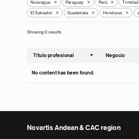
Nicaragua
Paraguay
Perú
Trinidad
X
X
X
El Salvador
Guatemala
Honduras
X
X
X
Showing 0 results
Título profesional
Negocio
Ordenar a
No content has been found.
Novartis Andean & CAC region