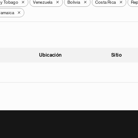
 y Tobago
Venezuela
Bolivia
Costa Rica
Rep
X
X
X
X
Jamaica
X
Ubicación
Sitio
scendente