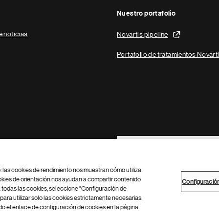
Nuestro portafolio
e noticias
Novartis pipeline
Portafolio de tratamientos Novart
Footer Site Search
b: las cookies de rendimiento nos muestran cómo utiliza
okies de orientación nos ayudan a compartir contenido
Configuració
 todas las cookies, seleccione "Configuración de
para utilizar solo las cookies estrictamente necesarias.
Configuración de cookies
Mapa del sitio
 el enlace de configuración de cookies en la página