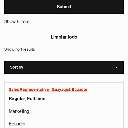
Show Filters
Limpiar todo
Showing 1 results
Sort by
Sort a
Sales Representative - Guayaquil, Ecuador
Regular, Full time
Marketing
Ecuador