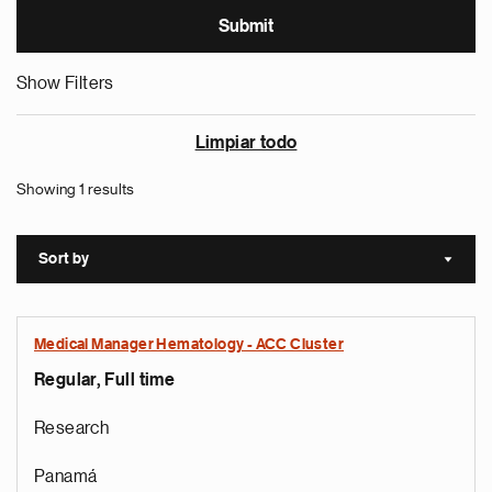
Show Filters
Limpiar todo
Showing 1 results
Sort by
Sort a
Medical Manager Hematology - ACC Cluster
Regular, Full time
Research
Panamá