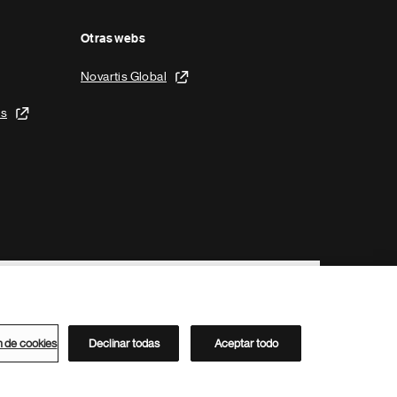
Otras webs
Novartis Global
is
n de cookies
Declinar todas
Aceptar todo
Directorio de Novartis
Este sitio está dirigido al público del clúster ACC