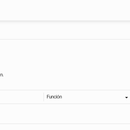
Pasar al contenido principal
n.
Función