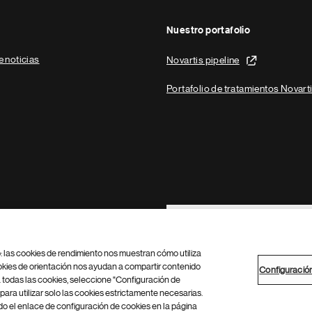
Nuestro portafolio
e noticias
Novartis pipeline
Portafolio de tratamientos Novart
Footer Site Search
b: las cookies de rendimiento nos muestran cómo utiliza
okies de orientación nos ayudan a compartir contenido
Configuració
 todas las cookies, seleccione "Configuración de
para utilizar solo las cookies estrictamente necesarias.
Configuración de cookies
Mapa del sitio
 el enlace de configuración de cookies en la página