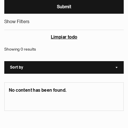
Show Filters
Limpiar todo
Showing 0 results
Sort by
Sort a
No content has been found.