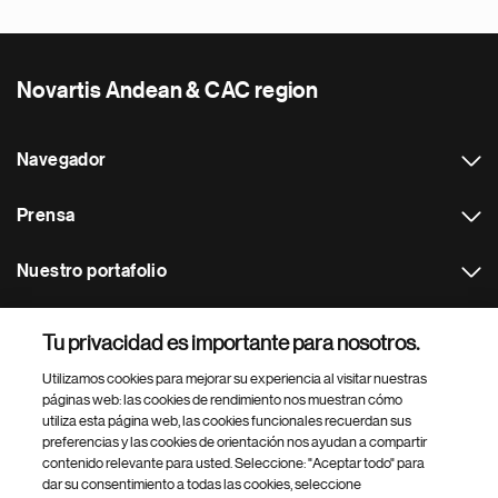
Novartis Andean & CAC region
Navegador
Prensa
Nuestro portafolio
Otras webs
Tu privacidad es importante para nosotros.
Utilizamos cookies para mejorar su experiencia al visitar nuestras
Footer Site Search
páginas web: las cookies de rendimiento nos muestran cómo
utiliza esta página web, las cookies funcionales recuerdan sus
preferencias y las cookies de orientación nos ayudan a compartir
contenido relevante para usted. Seleccione: "Aceptar todo" para
dar su consentimiento a todas las cookies, seleccione