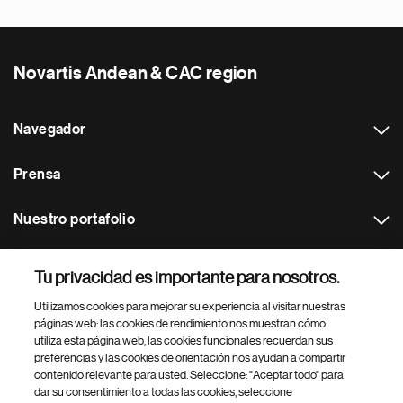
Novartis Andean & CAC region
Navegador
Prensa
Nuestro portafolio
Otras webs
Tu privacidad es importante para nosotros.
Utilizamos cookies para mejorar su experiencia al visitar nuestras
Footer Site Search
páginas web: las cookies de rendimiento nos muestran cómo
utiliza esta página web, las cookies funcionales recuerdan sus
preferencias y las cookies de orientación nos ayudan a compartir
contenido relevante para usted. Seleccione: "Aceptar todo" para
dar su consentimiento a todas las cookies, seleccione