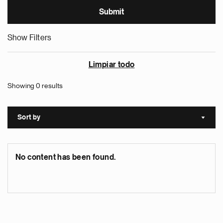
Show Filters
Limpiar todo
Showing 0 results
Sort by
Sort a
No content has been found.