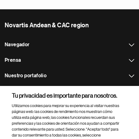
Novartis Andean & CAC region
Navegador
Prensa
Nuestro portafolio
Otras webs
Tu privacidad es importante para nosotros.
Utilizamos cookies para mejorar su experiencia al visitar nuestras
Footer Site Search
páginas web: las cookies de rendimiento nos muestran cómo
utiliza esta página web, las cookies funcionales recuerdan sus
preferencias y las cookies de orientación nos ayudan a compartir
contenido relevante para usted. Seleccione: "Aceptar todo" para
dar su consentimiento a todas las cookies, seleccione