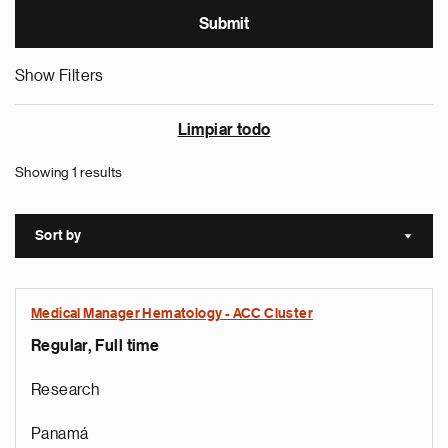
Show Filters
Limpiar todo
Showing 1 results
Sort by
Sort a
Medical Manager Hematology - ACC Cluster
Regular, Full time
Research
Panamá