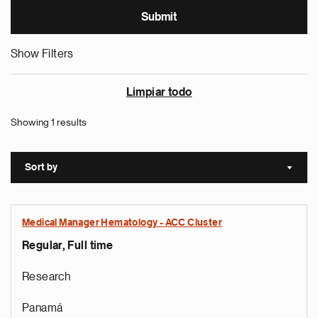
Show Filters
Limpiar todo
Showing 1 results
Sort by
Sort a
Medical Manager Hematology - ACC Cluster
Regular, Full time
Research
Panamá