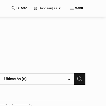
Candean | es
Buscar
Menú
Ubicación (8)