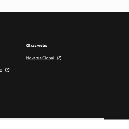
Otras webs
Novartis Global
is