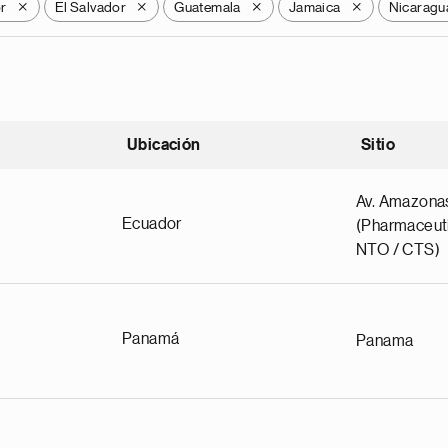
r
El Salvador
Guatemala
Jamaica
Nicaragu
X
X
X
X
Ubicación
Sitio
scendente
Av. Amazona
Ecuador
(Pharmaceuti
NTO / CTS)
Panamá
Panama